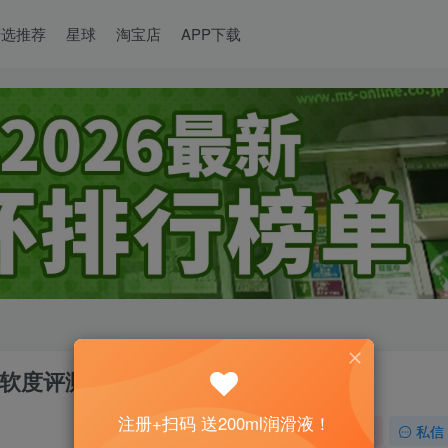
精选推荐
星球
淘宝店
APP下载
柔软度评测！
注册+扫码 送200ml润滑液！
关注
私信