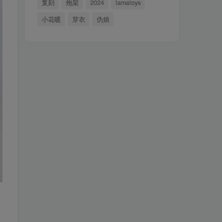
复刻
炮架
2024
tamatoys
小花暖
芽衣
伪娘