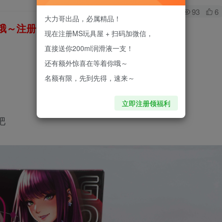
0
93
6
大力哥出品，必属精品！
～注册即送200ml进口润滑液！
现在注册MS玩具屋 + 扫码加微信，
直接送你200ml润滑液一支！
还有额外惊喜在等着你哦～
名额有限，先到先得，速来～
立即注册领福利
吧