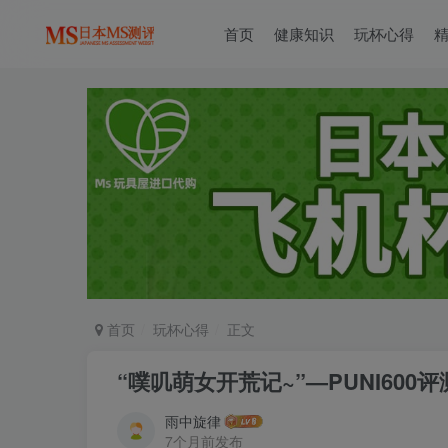
首页
健康知识
玩杯心得
首页
玩杯心得
正文
“噗叽萌女开荒记~”—PUNI600评
雨中旋律
7个月前发布