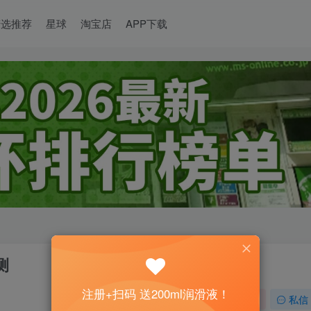
精选推荐
星球
淘宝店
APP下载
测
注册+扫码 送200ml润滑液！
关注
私信