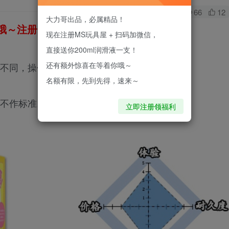
0
66
12
大力哥出品，必属精品！
～注册即送200ml进口润滑液！
现在注册MS玩具屋 + 扫码加微信，
直接送你200ml润滑液一支！
还有额外惊喜在等着你哦～
质不同，操作体验会因人而异，效果无法保证。
名额有限，先到先得，速来～
，不作标准。
立即注册领福利