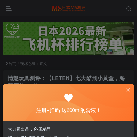
首页
玩杯心得
正文
情趣玩具测评：【LETEN】七大酷刑小黄盒，海
豚评分：7分
雨中旋律
关注
私信
5个月前发布
注册+扫码 送200ml润滑液！
0
57
6
没润滑的杯子会哭哦～注册即送200ml进口润
大力哥出品，必属精品！
滑液！