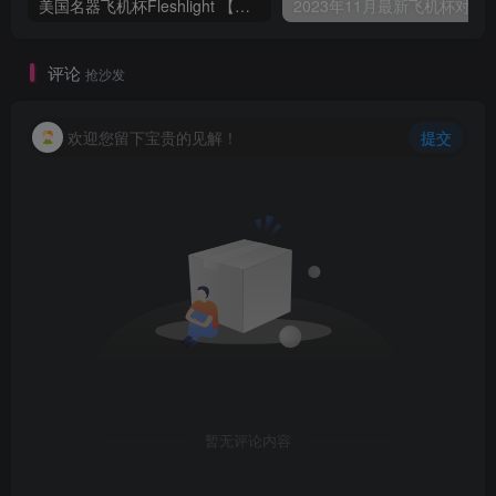
美国名器飞机杯Fleshlight 【Quickshot-Vantage 双头飞机杯】完全评测
2023年11月最新飞机杯对比评测，
评论
抢沙发
欢迎您留下宝贵的见解！
提交
暂无评论内容