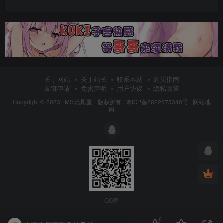
关于网站
关于站长
联系本站
购买指南
友链申请
免责声明
用户协议
隐私政策
Copyright © 2023 ·
MS玩具屋
· 版权所有 ·
粤ICP备2022073340号
·
网站地
图
QQ群
6