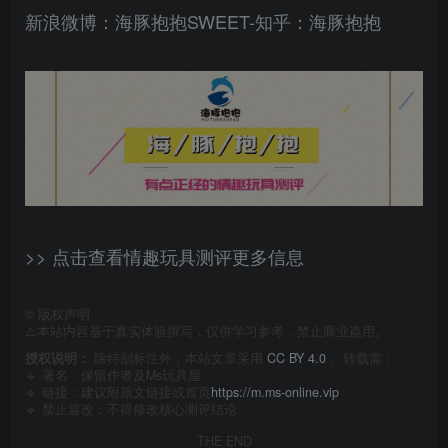
新浪微博：海豚抱抱SWEET-知乎：海豚抱抱
>> 点击查看情趣玩具测评更多信息
©
版权声明
⚠️本站内容基于真实体验撰写，仅供学习参考，禁止商业盗用。
授权说明：
除特别标注外，本站文章采用
CC BY 4.0
， 转载需：
🔹 署名：保留作者及
Ms玩具屋
🔹 链接：建议附原文链接或首页
https://m.ms-online.vip
🔹 禁止篡改：不得修改核心测评结论
THE END