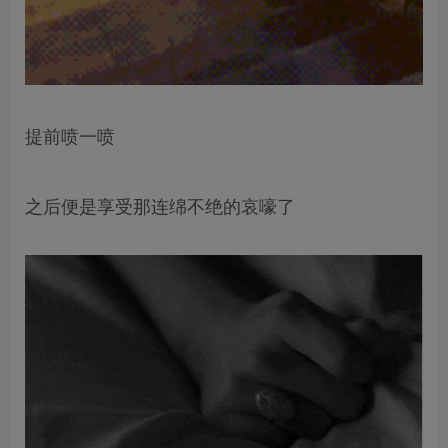
提前喷一喷
之后便是享受那连绵不绝的哀嚎了