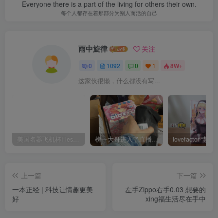
Everyone there is a part of the living for others their own.
每个人都存在着那部分为别人而活的自己
雨中旋律
关注
0
1092
0
1
8W+
这家伙很懒，什么都没有写...
美国名器飞机杯Fleshlight 【Quickshot-Vantage 双头飞机杯】完全评测
榜一大哥进入了直播间！DID主播在线评测——（4星推荐）[db:副标题]
上一篇
下一篇
一本正经 | 科技让情趣更美
左手Zippo右手0.03 想要的
好
xing福生活尽在手中