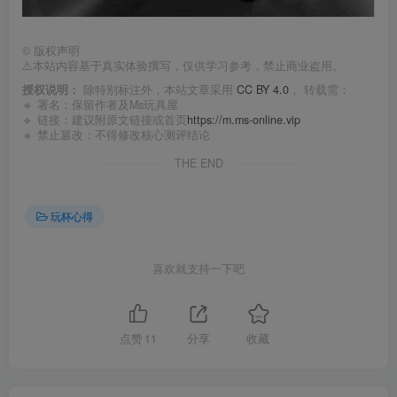
©
版权声明
⚠️本站内容基于真实体验撰写，仅供学习参考，禁止商业盗用。
授权说明：
除特别标注外，本站文章采用
CC BY 4.0
， 转载需：
🔹 署名：保留作者及
Ms玩具屋
🔹 链接：建议附原文链接或首页
https://m.ms-online.vip
🔹 禁止篡改：不得修改核心测评结论
THE END
玩杯心得
喜欢就支持一下吧
点赞
11
分享
收藏