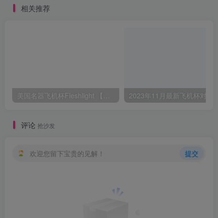
相关推荐
美国名器飞机杯Fleshlight 【Quickshot-Vantage 双头飞机杯】完全评测
2023年11月最新飞机杯对比评测，
评论
抢沙发
欢迎您留下宝贵的见解！
提交