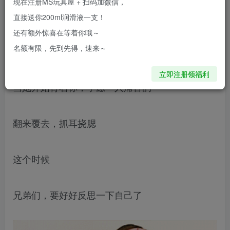
现在注册MS玩具屋 + 扫码加微信，
当她开始拒绝和你亲热
直接送你200ml润滑液一支！
还有额外惊喜在等着你哦～
名额有限，先到先得，速来～
当她开始敷衍你的献媚
立即注册领福利
当她开始背着你，宁愿一人痛苦的
翻来覆去，抓耳挠腮
这个时候
兄弟们，要好好反思一下自己了