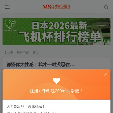
首页
玩杯心得
正文
都怪你太性感！我才一时没忍住…
雨中旋律
关注
私信
6个月前发布
0
59
11
注册+扫码 送200ml润滑液！
没润滑的杯子会哭哦～注册即送200ml进口润
滑液！
大力哥出品，必属精品！