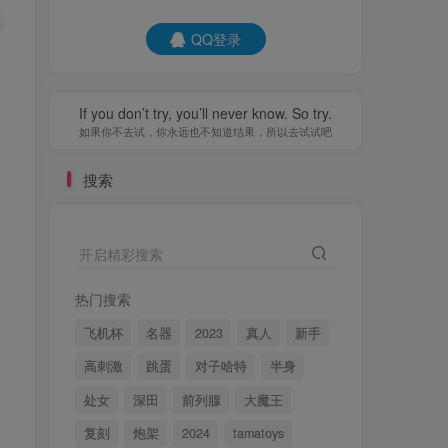
QQ登录
If you don’t try, you’ll never know. So try.
如果你不去试，你永远也不知道结果，所以去试试吧
搜索
开启精彩搜索
热门搜索
飞机杯
名器
2023
真人
新手
高刺激
跳蛋
对子哈特
半身
处女
深田
前列腺
大魔王
复刻
炮架
2024
tamatoys