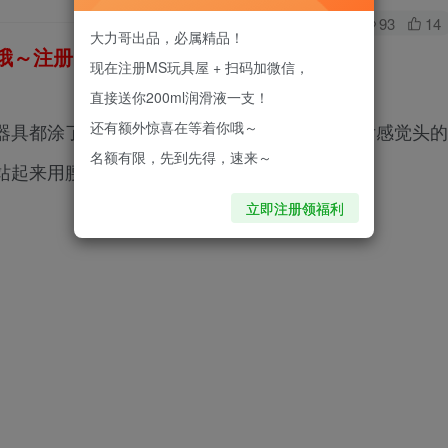
0
93
14
大力哥出品，必属精品！
～注册即送200ml进口润滑液！
现在注册MS玩具屋 + 扫码加微信，
直接送你200ml润滑液一支！
还有额外惊喜在等着你哦～
器具都涂了润滑油、都很难进去会在滑。 进去后感觉头的
名额有限，先到先得，速来～
站起来用腰运动
立即注册领福利