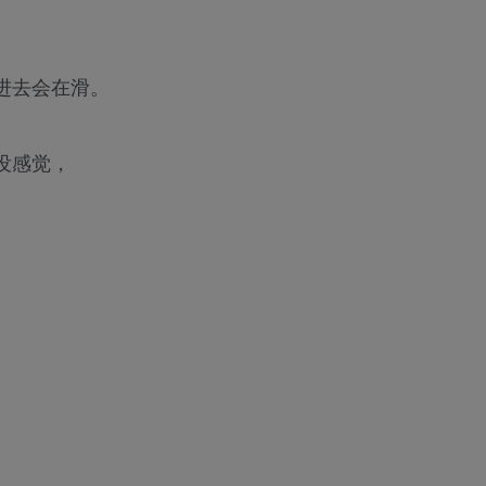
进去会在滑。
没感觉，