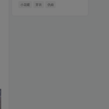
小花暖
芽衣
伪娘