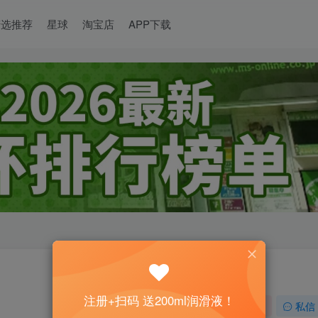
精选推荐
星球
淘宝店
APP下载
注册+扫码 送200ml润滑液！
关注
私信