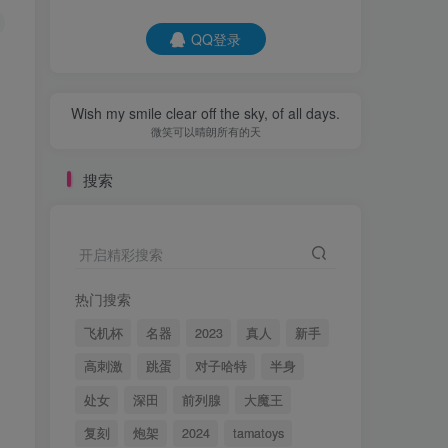
QQ登录
Wish my smile clear off the sky, of all days.
微笑可以晴朗所有的天
搜索
开启精彩搜索
热门搜索
飞机杯
名器
2023
真人
新手
高刺激
跳蛋
对子哈特
半身
处女
深田
前列腺
大魔王
复刻
炮架
2024
tamatoys