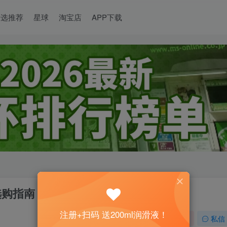
精选推荐
星球
淘宝店
APP下载
选购指南
注册+扫码 送200ml润滑液！
关注
私信