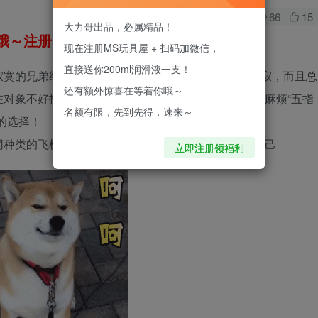
0
66
15
大力哥出品，必属精品！
～注册即送200ml进口润滑液！
现在注册MS玩具屋 + 扫码加微信，
直接送你200ml润滑液一支！
寞的兄弟经常于自己的“手”相作伴，不免显得有点孤寂，而且总
还有额外惊喜在等着你哦～
在对象不好找，而且我们坚决不做违法的事情，但是老麻烦“五指
名额有限，先到先得，速来～
的选择！
同种类的飞机杯，又不知道怎么选择才能买到最适合自己
立即注册领福利