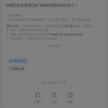
深度已经是我用过的飞机杯里面比较长的了！
©
版权声明
⚠️本站内容基于真实体验撰写，仅供学习参考，禁止商业盗用。
授权说明：
除特别标注外，本站文章采用
CC BY 4.0
， 转载需：
🔹 署名：保留作者及
Ms玩具屋
🔹 链接：建议附原文链接或首页
https://m.ms-online.vip
🔹 禁止篡改：不得修改核心测评结论
THE END
玩杯心得
# 玩杯心得
喜欢就支持一下吧
点赞
6
分享
收藏