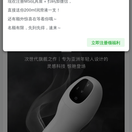
现在注册MS玩具屋 + 扫码加微信，
今天我们一起来开箱网易新出的榨汁机，魂系列电动飞机
直接送你200ml润滑液一支！
杯，听起来就很带感！
还有额外惊喜在等着你哦～
名额有限，先到先得，速来～
立即注册领福利