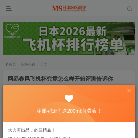
首页
玩杯心得
正文
网易春风飞机杯究竟怎么样开箱评测告诉你
老司机
关注
私信
6个月前发布
0
71
6
注册+扫码 送200ml润滑液！
没润滑的杯子会哭哦～注册即送200ml进口润
滑液！
大力哥出品，必属精品！