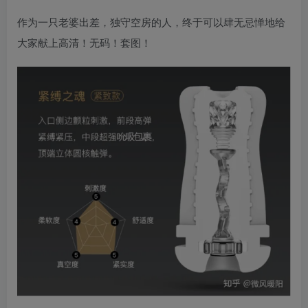
作为一只老婆出差，独守空房的人，终于可以肆无忌惮地给
大家献上高清！无码！套图！