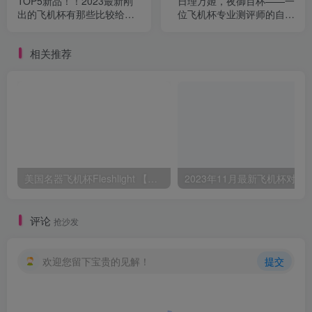
TOP5新品！！2023最新刚
日理万姬，夜御百杯——一
出的飞机杯有那些比较给
位飞机杯专业测评师的自我
力？
修养
相关推荐
美国名器飞机杯Fleshlight 【Quickshot-Vantage 双头飞机杯】完全评测
2023年11月最新飞机杯对比评测，
评论
抢沙发
欢迎您留下宝贵的见解！
提交