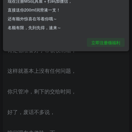
现在注册MS玩具屋 + 扫码加微信，
有人问我，放这么大个在宿舍，
直接送你200ml润滑液一支！
还有额外惊喜在等着你哦～
名额有限，先到先得，速来～
会不会社死，那怕什么，
立即注册领福利
肯定都准备好了带锁收纳箱，
这样就基本上没有任何问题，
你只管冲，剩下的交给时间，
好了，废话不多说，