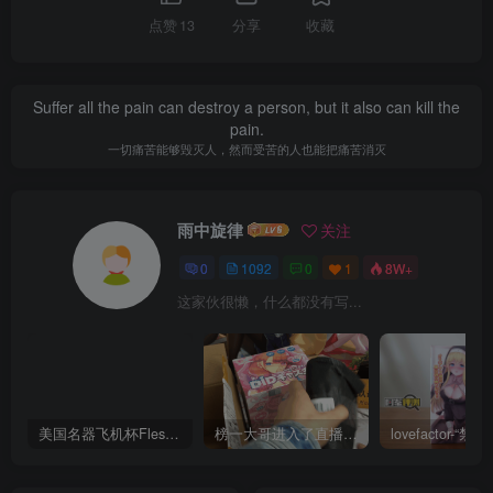
点赞
13
分享
收藏
Suffer all the pain can destroy a person, but it also can kill the
pain.
一切痛苦能够毁灭人，然而受苦的人也能把痛苦消灭
雨中旋律
关注
0
1092
0
1
8W+
这家伙很懒，什么都没有写...
美国名器飞机杯Fleshlight 【Quickshot-Vantage 双头飞机杯】完全评测
榜一大哥进入了直播间！DID主播在线评测——（4星推荐）[db:副标题]