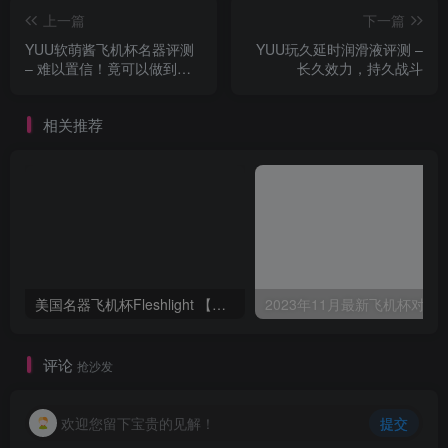
上一篇
下一篇
YUU软萌酱飞机杯名器评测
YUU玩久延时润滑液评测 –
– 难以置信！竟可以做到这
长久效力，持久战斗
种事？
相关推荐
美国名器飞机杯Fleshlight 【Quickshot-Vantage 双头飞机杯】完全评测
2023年11月最新飞机杯对比评测，
评论
抢沙发
欢迎您留下宝贵的见解！
提交