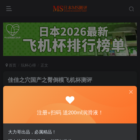
首页
玩杯心得
正文
佳佳之穴国产之臀倒模飞机杯测评
雨中旋律
关注
私信
8个月前发布
0
74
13
注册+扫码 送200ml润滑液！
没润滑的杯子会哭哦～注册即送200ml进口润
滑液！
大力哥出品，必属精品！