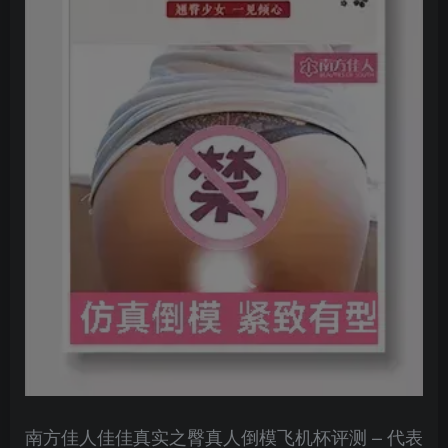
南方佳人佳佳真实之臀真人倒模飞机杯评测 – 代表