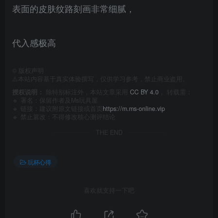
表面的皮肤纹路刻画非常细腻，
代入感极高
©
版权声明
⚠️本站内容基于真实体验撰写，仅供学习参考，禁止商业盗用。
授权说明：
除特别标注外，本站文章采用
CC BY 4.0
， 转载需：
🔹 署名：保留作者及
Ms玩具屋
🔹 链接：建议附原文链接或首页
https://m.ms-online.vip
🔹 禁止篡改：不得修改核心测评结论
THE END
玩杯心得
喜欢就支持一下吧